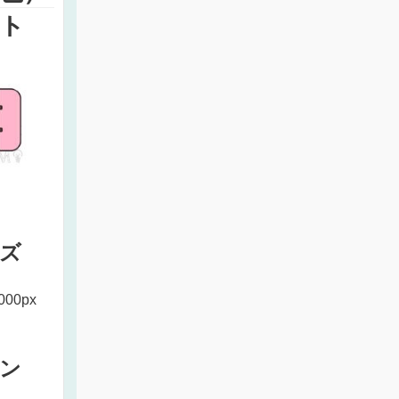
ト
ズ
000px
ン