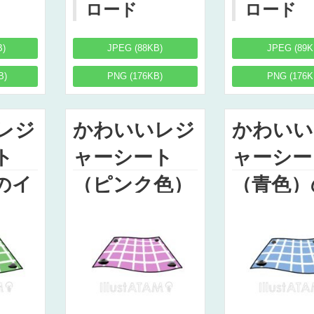
ロード
ロード
B)
JPEG (88KB)
JPEG (89K
B)
PNG (176KB)
PNG (176K
レジ
かわいいレジ
かわいい
ト
ャーシート
ャーシー
のイ
（ピンク色）
（青色）
のイラスト
ラスト