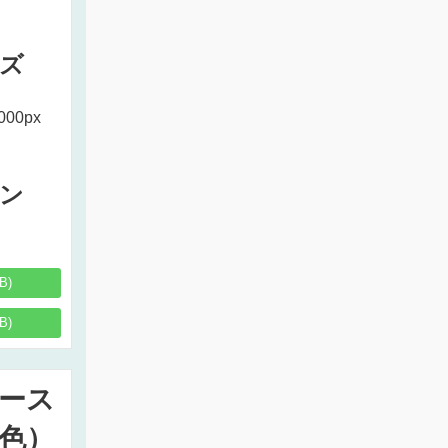
ズ
000px
ン
B)
B)
ース
色）