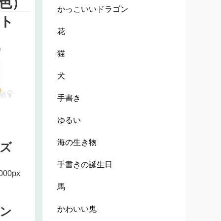
色）
かっこいいドラゴン
ト
花
猫
犬
手書き
ゆるい
海の生き物
ズ
手書きの誕生日
000px
馬
かわいい鬼
ン