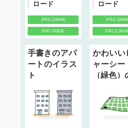
ロード
ロード
JPEG (248KB)
JPEG (398K
PNG (763KB)
PNG (1,081K
手書きのアパ
かわいい
ートのイラス
ャーシー
ト
（緑色）
ラスト