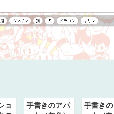
鬼
ペンギン
猫
犬
ドラゴン
キリン
ショ
手書きのアパ
手書きの