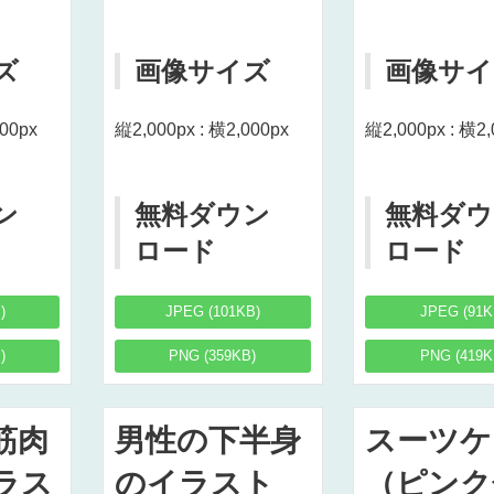
ズ
画像サイズ
画像サイ
000px
縦2,000px : 横2,000px
縦2,000px : 横2,
ン
無料ダウン
無料ダウ
ロード
ロード
)
JPEG (101KB)
JPEG (91K
)
PNG (359KB)
PNG (419K
筋肉
男性の下半身
スーツケ
ラス
のイラスト
（ピンク