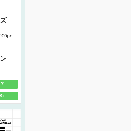
ズ
000px
ン
KB)
B)