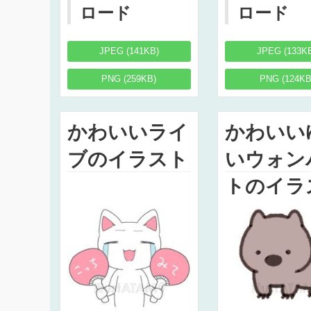
ロード
ロード
JPEG (141KB)
JPEG (133K
PNG (259KB)
PNG (124KB
かわいいライ
かわいい
ブのイラスト
いウォン
トのイラ