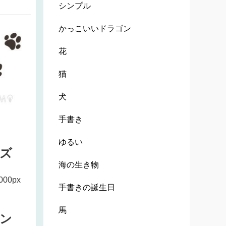
シンプル
かっこいいドラゴン
花
猫
犬
手書き
ゆるい
ズ
海の生き物
000px
手書きの誕生日
馬
ン