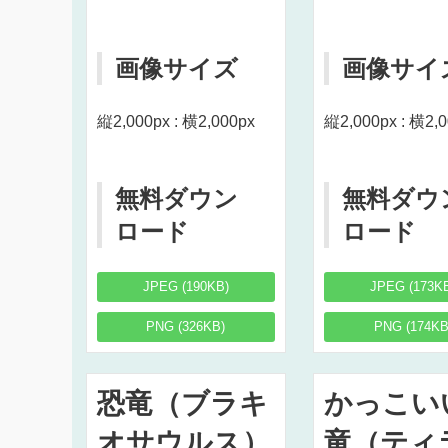
画像サイズ
画像サイ
縦2,000px : 横2,000px
縦2,000px : 横2,
無料ダウン
無料ダウ
ロード
ロード
JPEG (190KB)
JPEG (173K
PNG (326KB)
PNG (174KB
恐竜（ブラキ
かっこい
オサウルス）
竜（ティ