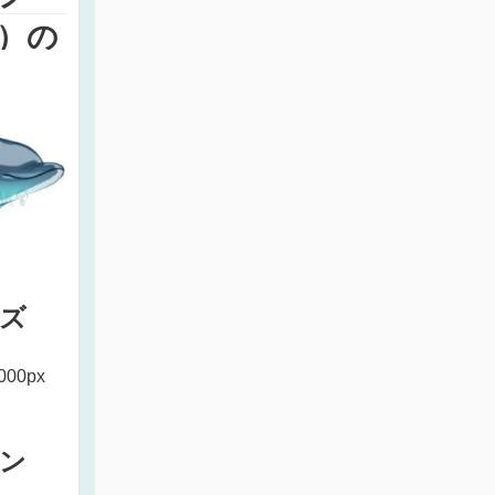
）の
ズ
000px
ン