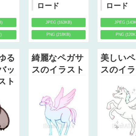
ロード
ロード
B)
JPEG (163KB)
JPEG (143
)
PNG (218KB)
PNG (120K
ゆる
綺麗なペガサ
美しいペ
バッ
スのイラスト
スのイラ
スト