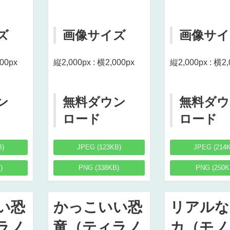
ズ
画像サイズ
画像サイ
000px
縦2,000px : 横2,000px
縦2,000px : 横2,
ン
無料ダウン
無料ダウ
ロード
ロード
B)
JPEG (123KB)
JPEG (214
)
PNG (338KB)
PNG (250K
い恐
かっこいい恐
リアルな
ラノ
竜（ティラノ
カ（モノ