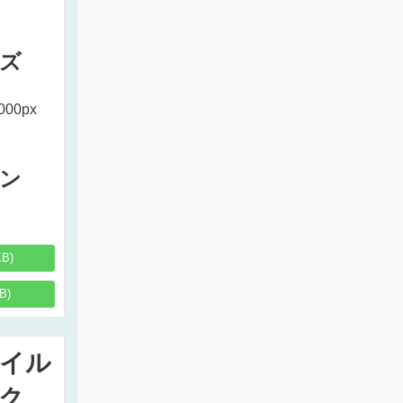
ズ
000px
ン
KB)
B)
イル
ク