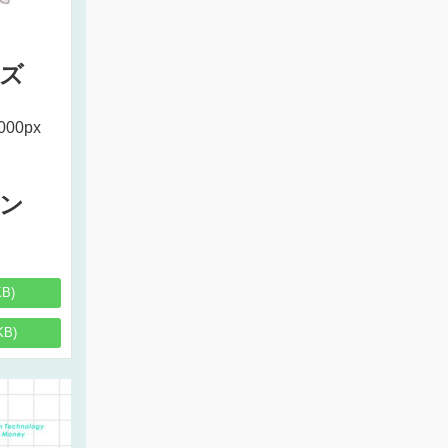
ズ
000px
ン
KB)
KB)