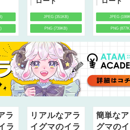
ロード
ロード
B)
JPEG (351KB)
JPEG (199
)
PNG (739KB)
PNG (877K
アラ
リアルなアラ
簡単なア
イラ
イグマのイラ
グマのイ