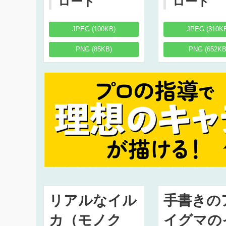
ロード
ロード
JPEG (100KB)
JPEG (310K
PNG (85KB)
PNG (652KB
リアルなイル
手書きの
カ（モノク
イグマの