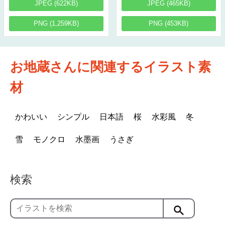
JPEG (622KB)
JPEG (465KB)
PNG (1,259KB)
PNG (453KB)
お地蔵さんに関連するイラスト素
材
かわいい
シンプル
日本語
桜
水彩風
冬
雪
モノクロ
水墨画
うさぎ
検索