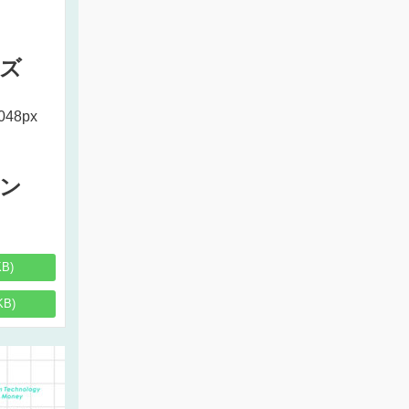
ズ
048px
ン
KB)
KB)