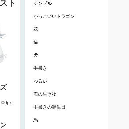
スト
シンプル
かっこいいドラゴン
花
猫
犬
手書き
ゆるい
ズ
海の生き物
000px
手書きの誕生日
馬
ン