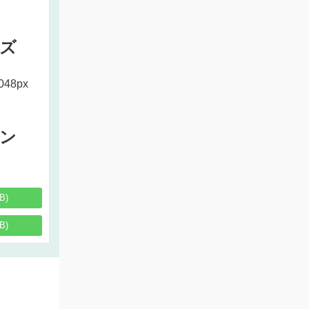
ズ
048px
ン
B)
B)