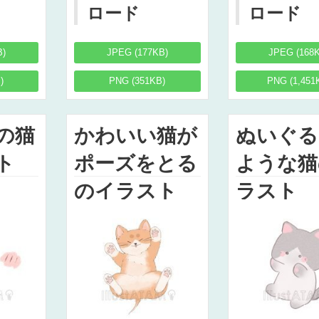
ロード
ロード
B)
JPEG (177KB)
JPEG (168
)
PNG (351KB)
PNG (1,451
の猫
かわいい猫が
ぬいぐる
ト
ポーズをとる
ような猫
のイラスト
ラスト