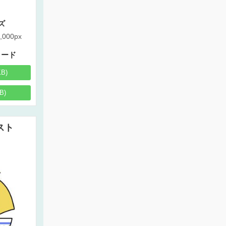
ズ
,000px
ロード
KB)
B)
スト