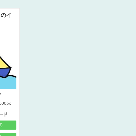
トのイ
ズ
000px
ード
B)