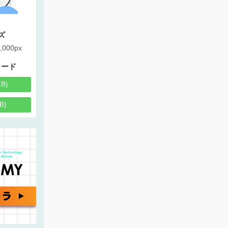
ズ
,000px
ロード
KB)
B)