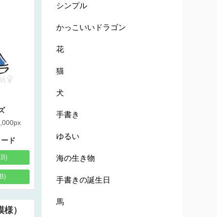
シンプル
かっこいいドラゴン
花
猫
犬
ズ
手書き
,000px
ゆるい
ロード
KB)
海の生き物
B)
手書きの誕生日
馬
模様）