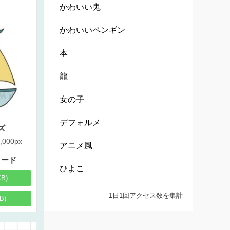
かわいい鬼
かわいいペンギン
本
龍
女の子
デフォルメ
ズ
,000px
アニメ風
ロード
ひよこ
KB)
1日1回アクセス数を集計
B)