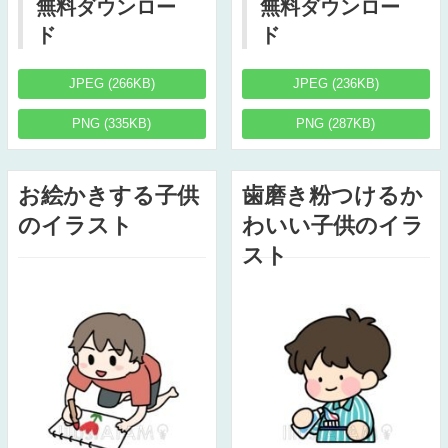
無料ダウンロー
無料ダウンロー
ド
ド
JPEG (266KB)
JPEG (236KB)
PNG (335KB)
PNG (287KB)
お絵かきする子供
歯磨き粉つけるか
のイラスト
わいい子供のイラ
スト