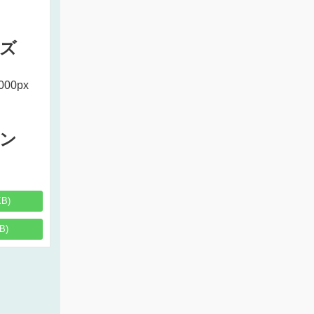
ズ
000px
ン
KB)
B)