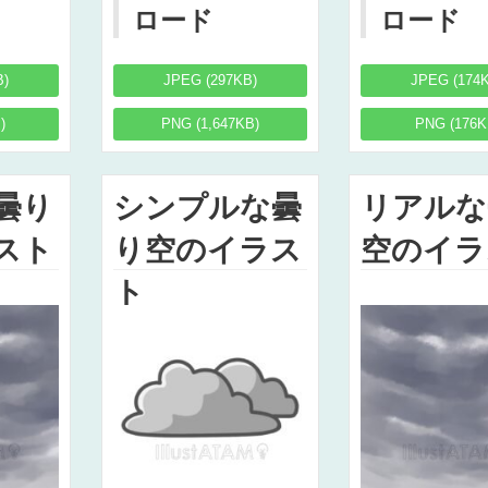
ロード
ロード
B)
JPEG (297KB)
JPEG (174
)
PNG (1,647KB)
PNG (176K
曇り
シンプルな曇
リアルな
スト
り空のイラス
空のイラ
ト