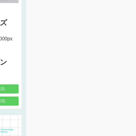
ズ
000px
ン
KB)
KB)