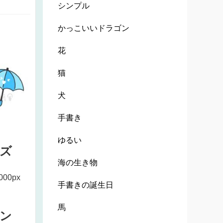
シンプル
かっこいいドラゴン
花
猫
犬
手書き
ゆるい
ズ
海の生き物
000px
手書きの誕生日
馬
ン