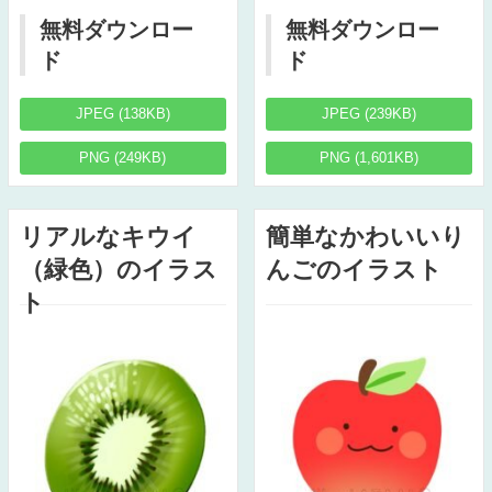
無料ダウンロー
無料ダウンロー
ド
ド
JPEG (138KB)
JPEG (239KB)
PNG (249KB)
PNG (1,601KB)
リアルなキウイ
簡単なかわいいり
（緑色）のイラス
んごのイラスト
ト