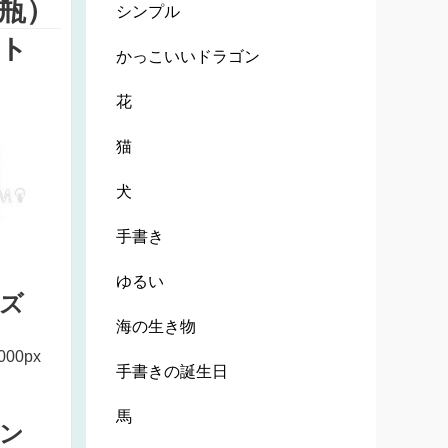
瓶）
シンプル
ト
かっこいいドラゴン
花
猫
犬
手書き
ゆるい
ズ
海の生き物
000px
手書きの誕生日
馬
ン