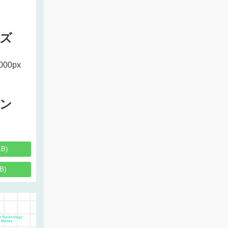
ズ
000px
ン
KB)
B)