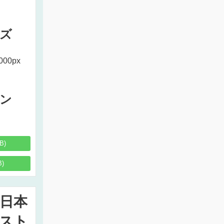
ズ
000px
ン
B)
B)
日本
スト