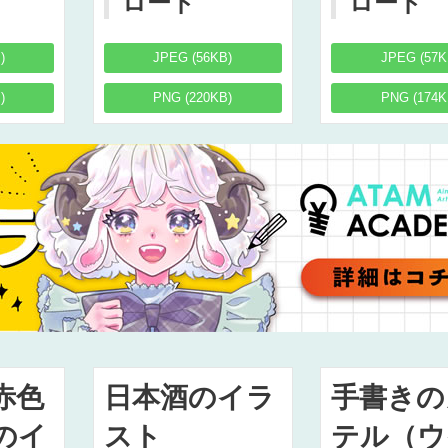
ロード
ロード
)
JPEG (56KB)
JPEG (57K
)
PNG (220KB)
PNG (174K
赤色
日本酒のイラ
手書きの
のイ
スト
テル（ウ