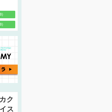
B)
B)
カク
イス