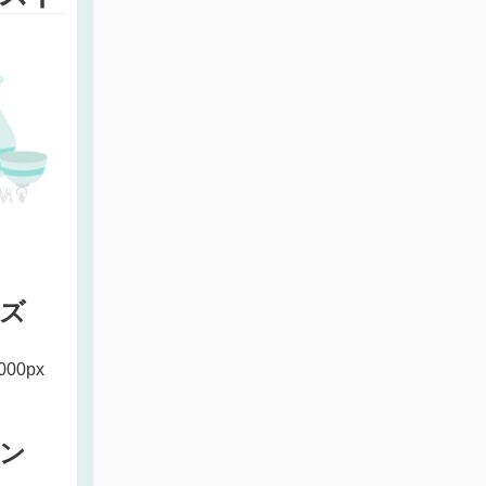
ズ
000px
ン