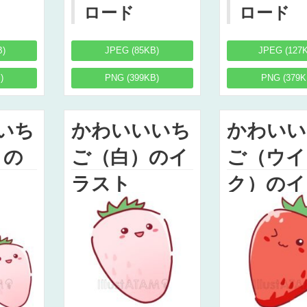
ロード
ロード
B)
JPEG (85KB)
JPEG (127
)
PNG (399KB)
PNG (379K
いち
かわいいいち
かわいい
）の
ご（白）のイ
ご（ウイ
ラスト
ク）のイ
ト