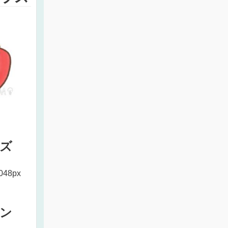
ズ
048px
ン