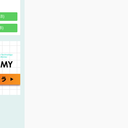
KB)
B)