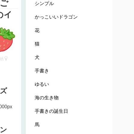
ご
シンプル
のイ
かっこいいドラゴン
花
猫
犬
手書き
ゆるい
ズ
海の生き物
000px
手書きの誕生日
馬
ン