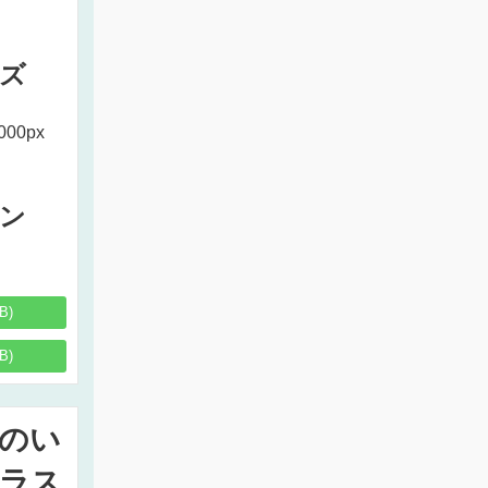
ズ
000px
ン
B)
B)
のい
ラス