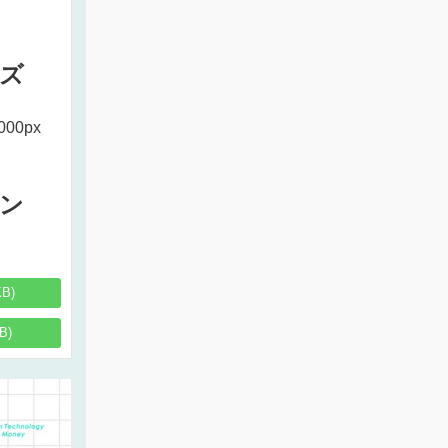
ズ
000px
ン
KB)
B)