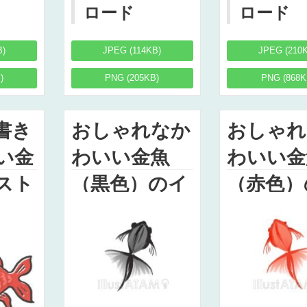
ロード
ロード
B)
JPEG (114KB)
JPEG (210
)
PNG (205KB)
PNG (868K
書き
おしゃれなか
おしゃれ
い金
わいい金魚
わいい金
スト
（黒色）のイ
（赤色）
ラスト
ラスト