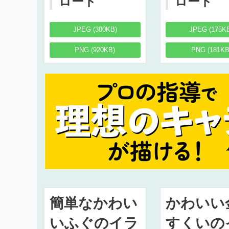
ロード
ロード
JPEG (300KB)
JPEG (175K
PNG (920KB)
PNG (181KB
簡単なかわい
かわいい
いふぐのイラ
すくいの