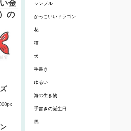
い金
シンプル
）の
かっこいいドラゴン
花
猫
犬
手書き
ゆるい
ズ
海の生き物
000px
手書きの誕生日
馬
ン