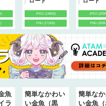
ロード
ロード
B)
JPEG (138KB)
JPEG (205
)
PNG (171KB)
PNG (350K
金魚
簡単なかわい
簡単なか
イラ
い金魚（黒
い金魚（