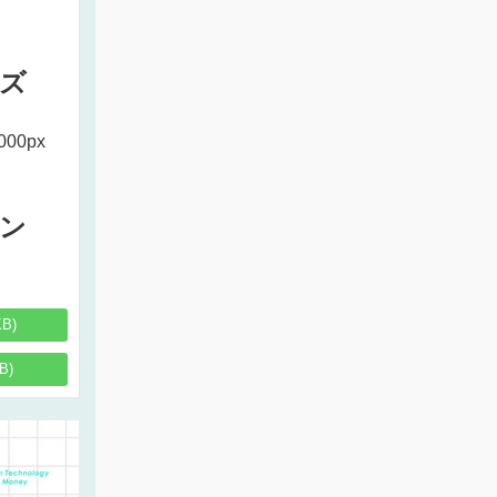
ズ
000px
ン
KB)
B)