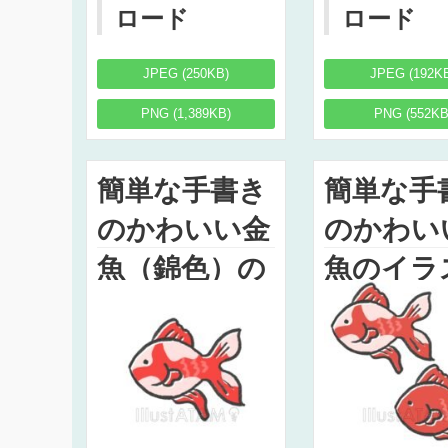
ロード
ロード
JPEG (250KB)
JPEG (192K
PNG (1,389KB)
PNG (552KB
簡単な手書き
簡単な手
のかわいい金
のかわい
魚（錦色）の
魚のイラ
イラスト