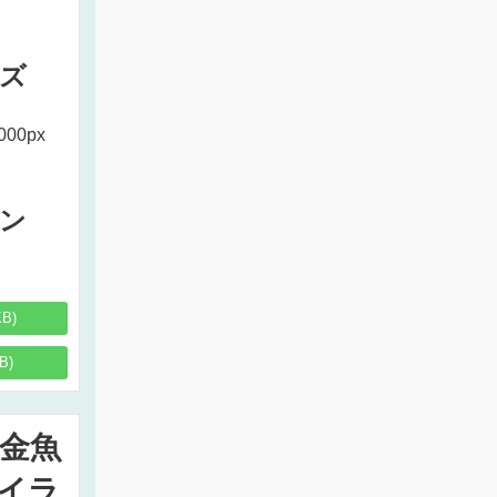
ズ
000px
ン
KB)
B)
金魚
イラ