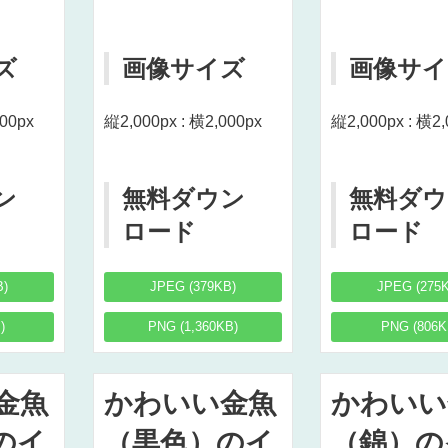
ズ
画像サイズ
画像サイ
000px
縦2,000px : 横2,000px
縦2,000px : 横2,
ン
無料ダウン
無料ダウ
ロード
ロード
B)
JPEG (379KB)
JPEG (275
)
PNG (1,360KB)
PNG (806K
金魚
かわいい金魚
かわいい
のイ
（黒色）のイ
（錦）の