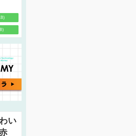
KB)
B)
わい
赤