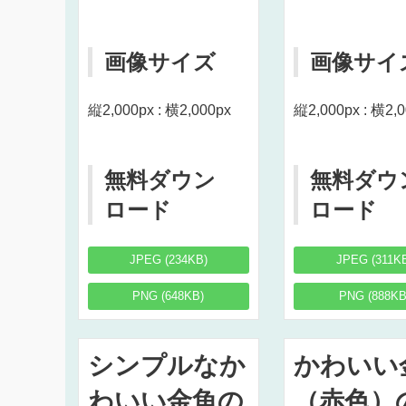
画像サイズ
画像サイ
縦2,000px : 横2,000px
縦2,000px : 横2,
無料ダウン
無料ダウ
ロード
ロード
JPEG (234KB)
JPEG (311K
PNG (648KB)
PNG (888KB
シンプルなか
かわいい
わいい金魚の
（赤色）