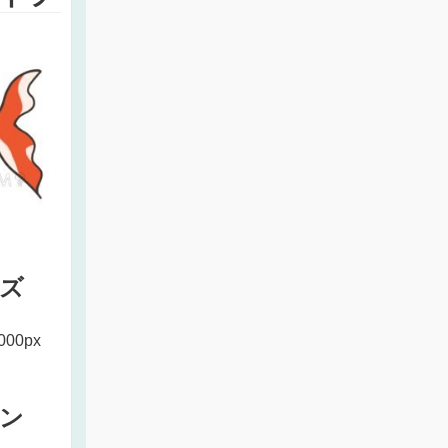
ズ
000px
ン