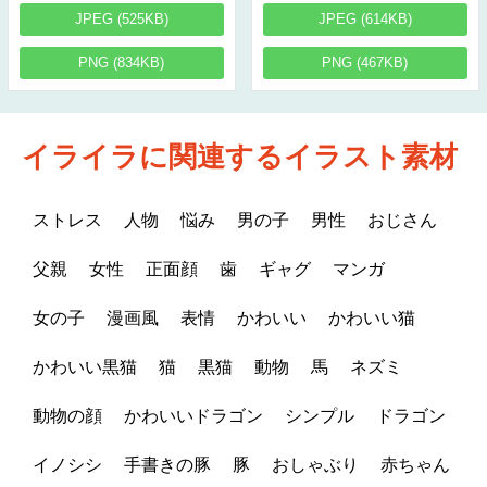
JPEG (525KB)
JPEG (614KB)
PNG (834KB)
PNG (467KB)
イライラに関連するイラスト素材
ストレス
人物
悩み
男の子
男性
おじさん
父親
女性
正面顔
歯
ギャグ
マンガ
女の子
漫画風
表情
かわいい
かわいい猫
かわいい黒猫
猫
黒猫
動物
馬
ネズミ
動物の顔
かわいいドラゴン
シンプル
ドラゴン
イノシシ
手書きの豚
豚
おしゃぶり
赤ちゃん