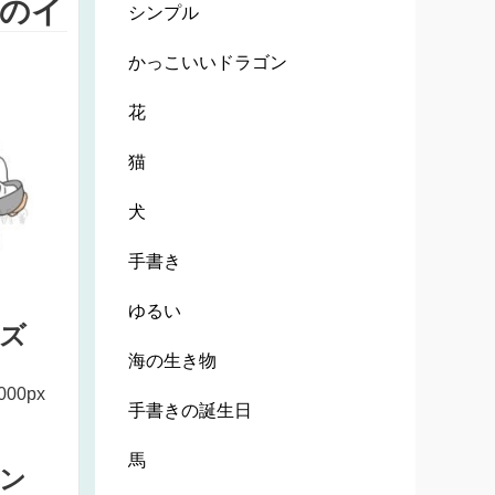
のイ
シンプル
かっこいいドラゴン
花
猫
犬
手書き
ゆるい
ズ
海の生き物
000px
手書きの誕生日
馬
ン