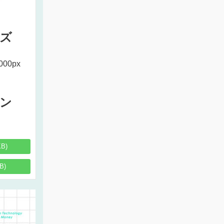
ズ
000px
ン
KB)
B)