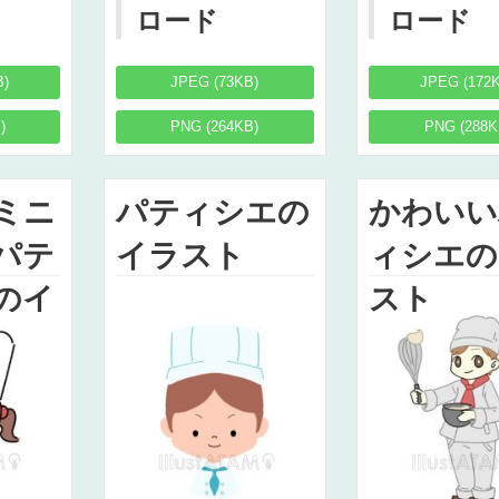
ロード
ロード
B)
JPEG (73KB)
JPEG (172
)
PNG (264KB)
PNG (288K
ミニ
パティシエの
かわいい
パテ
イラスト
ィシエの
のイ
スト