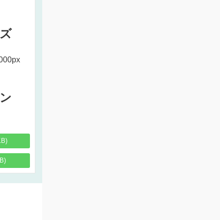
ズ
000px
ン
KB)
B)