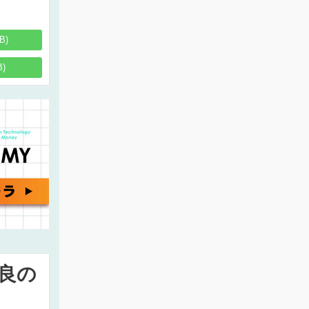
B)
B)
良の