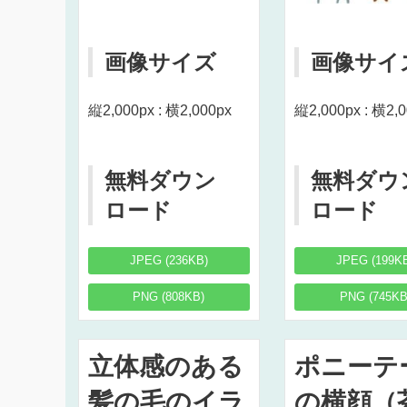
画像サイズ
画像サイ
縦2,000px : 横2,000px
縦2,000px : 横2,
無料ダウン
無料ダウ
ロード
ロード
JPEG (236KB)
JPEG (199K
PNG (808KB)
PNG (745KB
立体感のある
ポニーテ
髪の毛のイラ
の横顔（