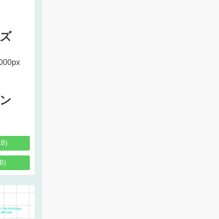
ズ
000px
ン
KB)
B)