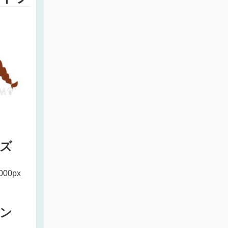
ズ
000px
ン