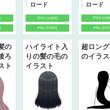
ロード
ロード
)
JPEG (128KB)
JPEG (135
)
PNG (314KB)
PNG (337K
髪の
ハイライト入
超ロング
後ろ
りの髪の毛の
のイラス
スト
イラスト