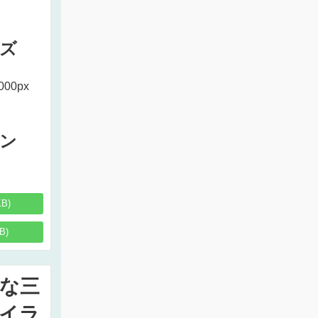
ズ
000px
ン
KB)
B)
な三
イラ