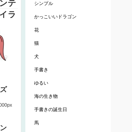
ンテ
シンプル
イラ
かっこいいドラゴン
花
猫
犬
手書き
ゆるい
ズ
海の生き物
000px
手書きの誕生日
馬
ン