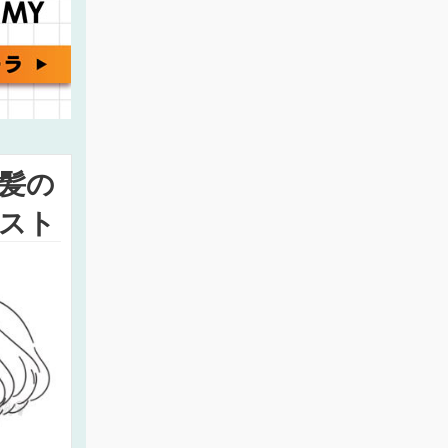
髪の
スト