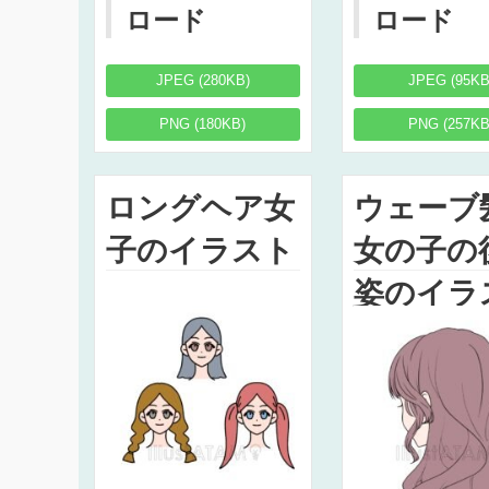
ロード
ロード
JPEG (280KB)
JPEG (95KB
PNG (180KB)
PNG (257KB
ロングヘア女
ウェーブ
子のイラスト
女の子の
姿のイラ