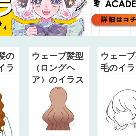
髪の
ウェーブ髪型
ウェーブ
イラ
（ロングヘ
毛のイラ
ア）のイラス
ト