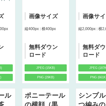
ズ
画像サイズ
画像サイ
000px
縦400px : 横400px
縦2,000px : 横2,
ン
無料ダウン
無料ダウ
ロード
ロード
B)
JPEG (15KB)
JPEG (187
)
PNG (29KB)
PNG (661K
ール
ポニーテール
シンプル
茶
の横顔（黒
つ編みの