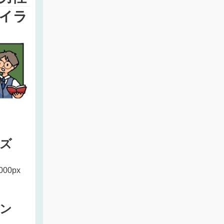
イラ
ズ
000px
ン