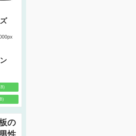
ズ
000px
ン
KB)
B)
板の
男性