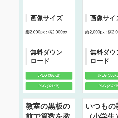
画像サイズ
画像サイ
縦2,000px : 横2,000px
縦2,000px : 横2,
無料ダウン
無料ダウ
ロード
ロード
JPEG (392KB)
JPEG (303K
PNG (321KB)
PNG (267KB
教室の黒板の
いつもの
前で算数を教
（小学生