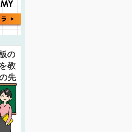
板の
を教
の先
スト