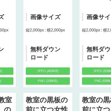
ズ
画像サイズ
画像サイ
000px
縦2,000px : 横2,000px
縦2,000px : 横2,
ン
無料ダウン
無料ダウ
ロード
ロード
B)
JPEG (493KB)
JPEG (839
)
PNG (330KB)
PNG (698K
教室
教室の黒板の
教室の黒
）の
前に立つ女性
前に立つ