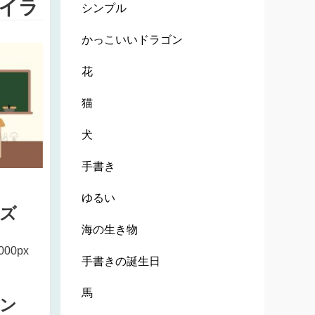
イラ
シンプル
かっこいいドラゴン
花
猫
犬
手書き
ゆるい
ズ
海の生き物
000px
手書きの誕生日
馬
ン