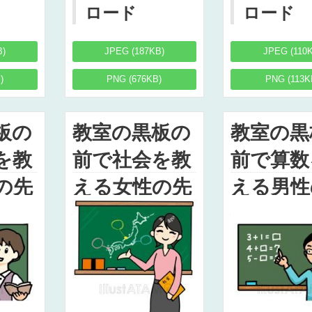
ロード
ロード
B)
JPEG (187KB)
JPEG (110
)
PNG (676KB)
PNG (113K
板の
教室の黒板の
教室の黒
を教
前で社会を教
前で算数
の先
える女性の先
える男性
スト
生のイラスト
生のイラ