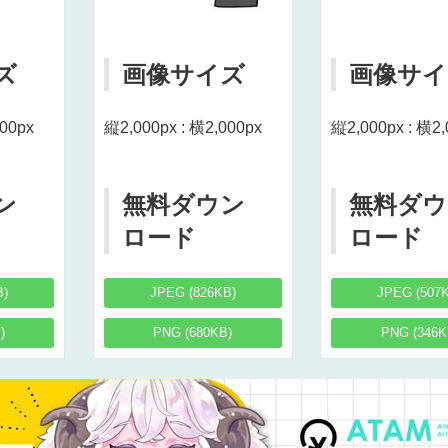
ズ
画像サイズ
画像サイ
000px
縦2,000px : 横2,000px
縦2,000px : 横2,
ン
無料ダウン
無料ダウ
ロード
ロード
B)
JPEG (826KB)
JPEG (507
)
PNG (680KB)
PNG (346K