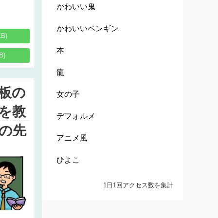
かわいい鬼
かわいいペンギン
KB)
本
B)
龍
板の
女の子
を教
デフォルメ
の先
アニメ風
スト
ひよこ
1日1回アクセス数を集計