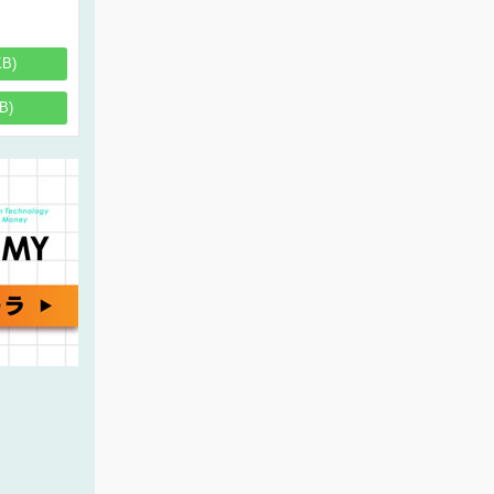
KB)
B)