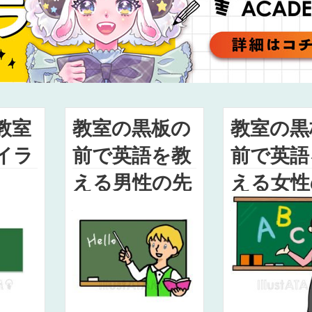
教室
教室の黒板の
教室の黒
イラ
前で英語を教
前で英語
える男性の先
える女性
生のイラスト
生のイラ