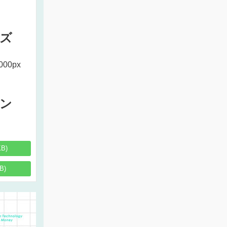
ズ
000px
ン
KB)
B)