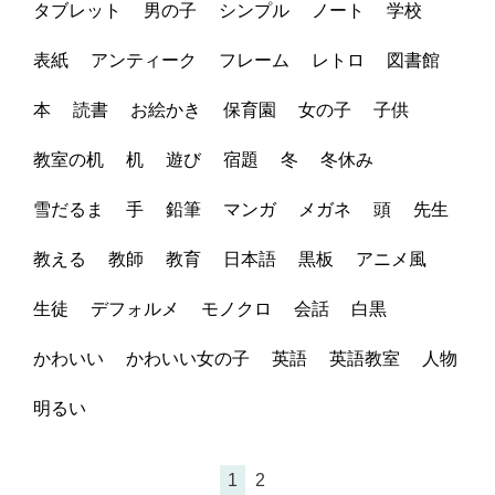
タブレット
男の子
シンプル
ノート
学校
表紙
アンティーク
フレーム
レトロ
図書館
本
読書
お絵かき
保育園
女の子
子供
教室の机
机
遊び
宿題
冬
冬休み
雪だるま
手
鉛筆
マンガ
メガネ
頭
先生
教える
教師
教育
日本語
黒板
アニメ風
生徒
デフォルメ
モノクロ
会話
白黒
かわいい
かわいい女の子
英語
英語教室
人物
明るい
1
2