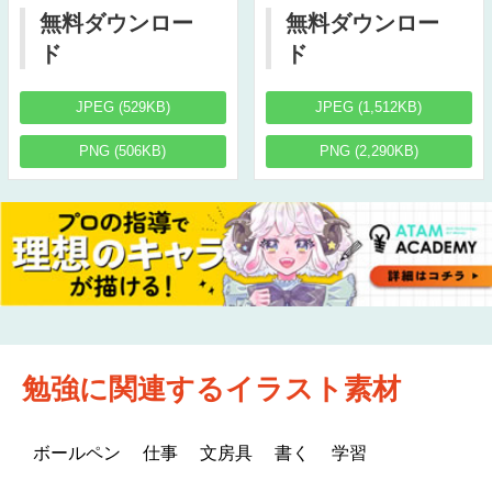
無料ダウンロー
無料ダウンロー
ド
ド
JPEG (529KB)
JPEG (1,512KB)
PNG (506KB)
PNG (2,290KB)
勉強に関連するイラスト素材
ボールペン
仕事
文房具
書く
学習