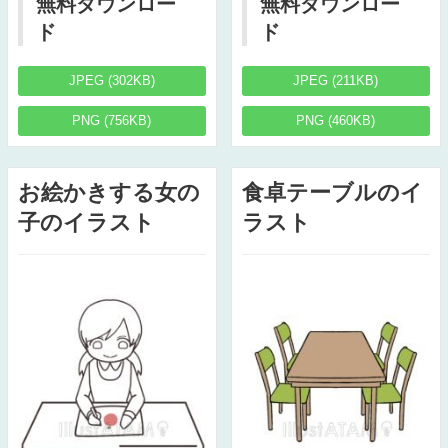
無料ダウンロー
無料ダウンロー
ド
ド
JPEG (302KB)
JPEG (211KB)
PNG (756KB)
PNG (460KB)
お絵かきする女の
食卓テーブルのイ
子のイラスト
ラスト