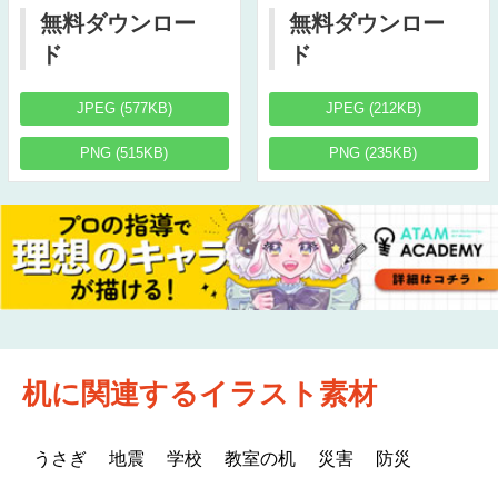
無料ダウンロー
無料ダウンロー
ド
ド
JPEG (577KB)
JPEG (212KB)
PNG (515KB)
PNG (235KB)
机に関連するイラスト素材
うさぎ
地震
学校
教室の机
災害
防災