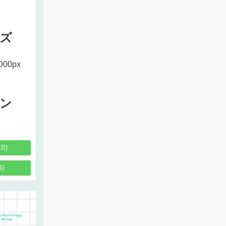
ズ
000px
ン
KB)
B)