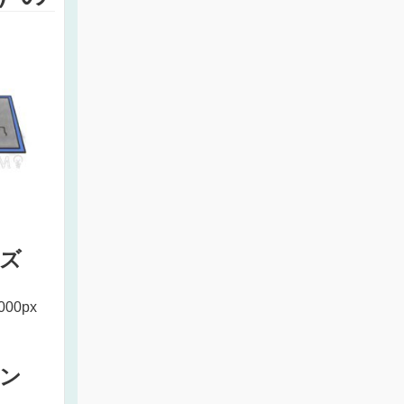
ズ
000px
ン