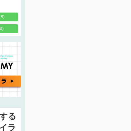
KB)
B)
する
イラ