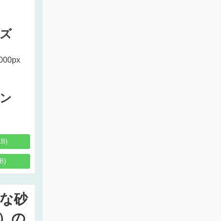
ズ
000px
ン
KB)
B)
な砂
）の