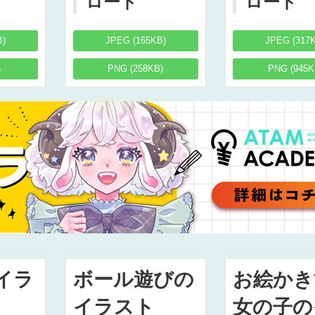
ロード
ロード
B)
JPEG (165KB)
JPEG (317
)
PNG (258KB)
PNG (945K
イラ
ボール遊びの
お絵かき
イラスト
女の子の