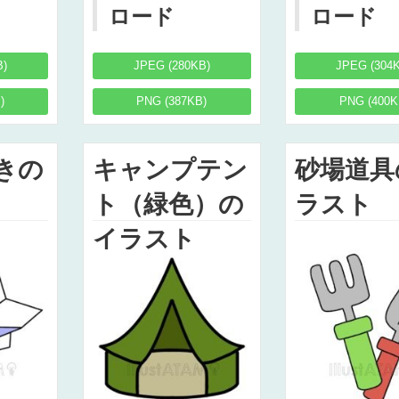
ロード
ロード
B)
JPEG (280KB)
JPEG (304
)
PNG (387KB)
PNG (400K
きの
キャンプテン
砂場道具
ト（緑色）の
ラスト
イラスト