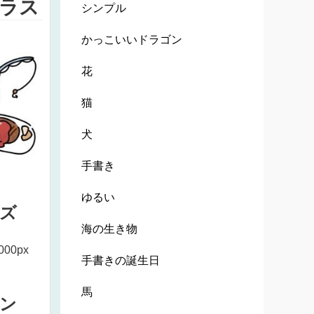
ラス
シンプル
かっこいいドラゴン
花
猫
犬
手書き
ゆるい
ズ
海の生き物
000px
手書きの誕生日
馬
ン