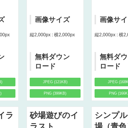
ズ
画像サイズ
画像サイ
000px
縦2,000px : 横2,000px
縦2,000px : 横2,
ン
無料ダウン
無料ダウ
ロード
ロード
B)
JPEG (121KB)
JPEG (168
)
PNG (399KB)
PNG (166K
イラ
砂場遊びのイ
シンプル
ラスト
場（青色