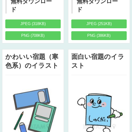
無料ダウンロー
無料ダウンロー
ド
ド
JPEG (318KB)
JPEG (251KB)
PNG (708KB)
PNG (386KB)
かわいい宿題（寒
面白い宿題のイラ
色系）のイラスト
スト