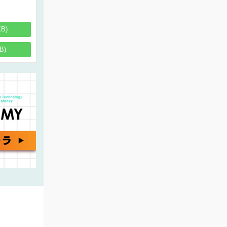
KB)
B)