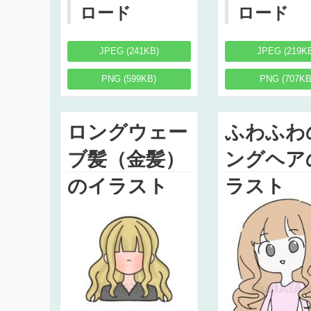
ロード
ロード
JPEG (241KB)
JPEG (219K
PNG (599KB)
PNG (707KB
ロングウェー
ふわふわ
ブ髪（金髪）
ングヘア
のイラスト
ラスト