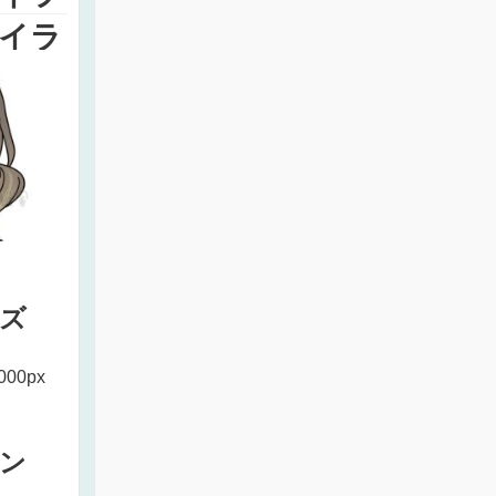
イラ
ズ
000px
ン