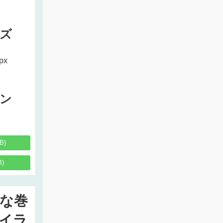
ズ
px
ン
B)
B)
な巻
イラ