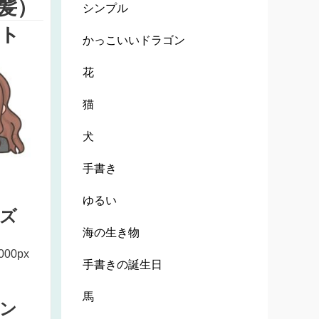
髪）
シンプル
ト
かっこいいドラゴン
花
猫
犬
手書き
ゆるい
ズ
海の生き物
000px
手書きの誕生日
馬
ン