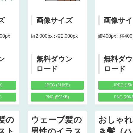
ズ
画像サイズ
画像サイ
000px
縦2,000px : 横2,000px
縦400px : 横400
ン
無料ダウン
無料ダウ
ロード
ロード
B)
JPEG (311KB)
JPEG (15K
)
PNG (592KB)
PNG (29K
髪の
ウェーブ髪の
おしゃれ
スト
男性のイラス
き髪（ハ