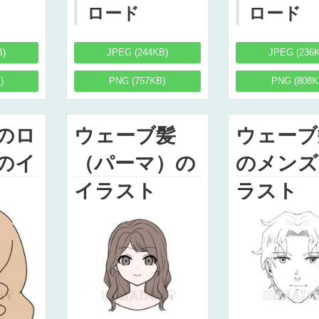
ロード
ロード
B)
JPEG (244KB)
JPEG (236
)
PNG (757KB)
PNG (808K
のロ
ウェーブ髪
ウェーブ
のイ
（パーマ）の
のメンズ
イラスト
ラスト