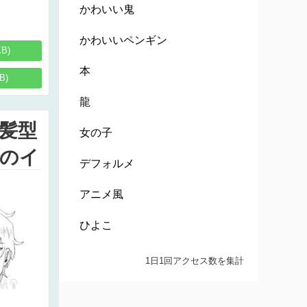
かわいい鬼
かわいいペンギン
KB)
本
B)
龍
髪型
女の子
のイ
デフォルメ
アニメ風
ひよこ
1日1回アクセス数を集計