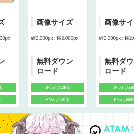
ズ
画像サイズ
画像サイ
000px
縦2,000px : 横2,000px
縦2,000px : 横2,
ン
無料ダウン
無料ダウ
ロード
ロード
B)
JPEG (212KB)
JPEG (355
)
PNG (748KB)
PNG (395K