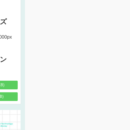
ズ
000px
ン
KB)
B)