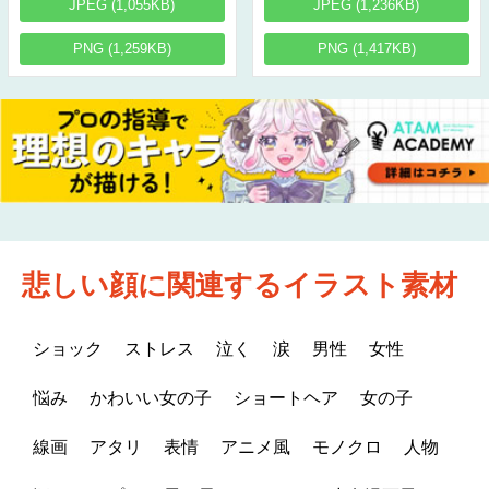
JPEG (1,055KB)
JPEG (1,236KB)
PNG (1,259KB)
PNG (1,417KB)
悲しい顔に関連するイラスト素材
ショック
ストレス
泣く
涙
男性
女性
悩み
かわいい女の子
ショートヘア
女の子
線画
アタリ
表情
アニメ風
モノクロ
人物