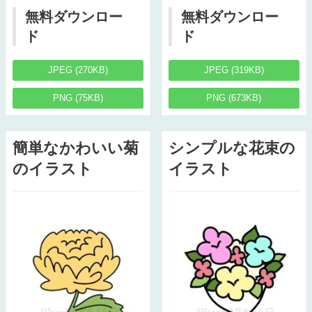
無料ダウンロー
無料ダウンロー
ド
ド
JPEG (270KB)
JPEG (319KB)
PNG (75KB)
PNG (673KB)
簡単なかわいい菊
シンプルな花束の
のイラスト
イラスト