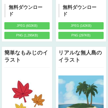
無料ダウンロー
無料ダウンロー
ド
ド
JPEG (602KB)
JPEG (142KB)
PNG (1,295KB)
PNG (297KB)
簡単なもみじのイ
リアルな無人島の
ラスト
イラスト