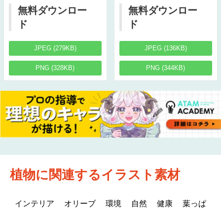
無料ダウンロー
無料ダウンロー
ド
ド
JPEG (279KB)
JPEG (136KB)
PNG (328KB)
PNG (344KB)
植物に関連するイラスト素材
インテリア
オリーブ
環境
自然
健康
葉っぱ