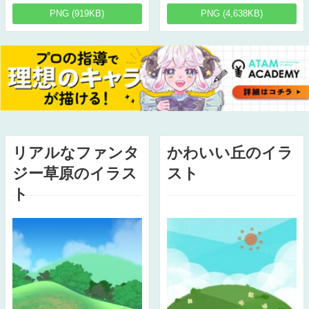
PNG (919KB)
PNG (4,638KB)
リアルなファンタ
かわいい丘のイラ
ジー草原のイラス
スト
ト