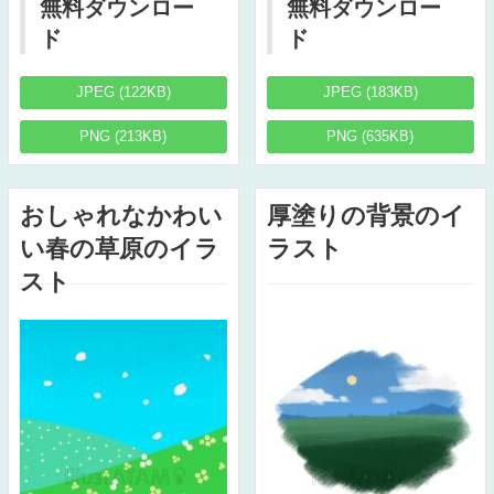
無料ダウンロー
無料ダウンロー
ド
ド
JPEG (122KB)
JPEG (183KB)
PNG (213KB)
PNG (635KB)
おしゃれなかわい
厚塗りの背景のイ
い春の草原のイラ
ラスト
スト