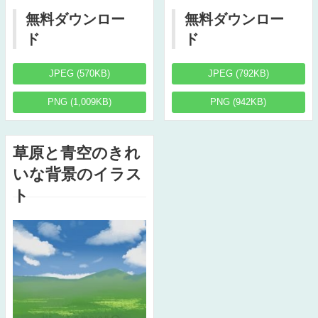
無料ダウンロー
無料ダウンロー
ド
ド
JPEG (570KB)
JPEG (792KB)
PNG (1,009KB)
PNG (942KB)
草原と青空のきれ
いな背景のイラス
ト