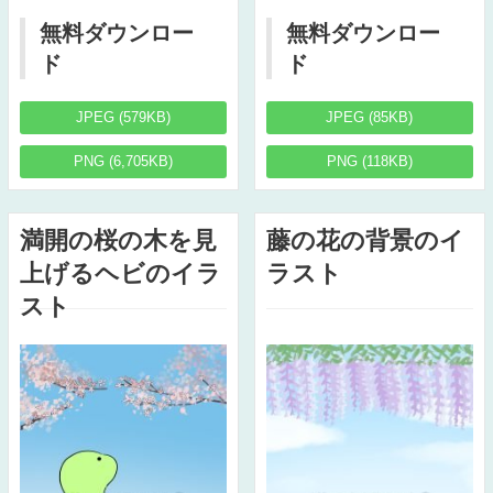
無料ダウンロー
無料ダウンロー
ド
ド
JPEG (579KB)
JPEG (85KB)
PNG (6,705KB)
PNG (118KB)
満開の桜の木を見
藤の花の背景のイ
上げるヘビのイラ
ラスト
スト