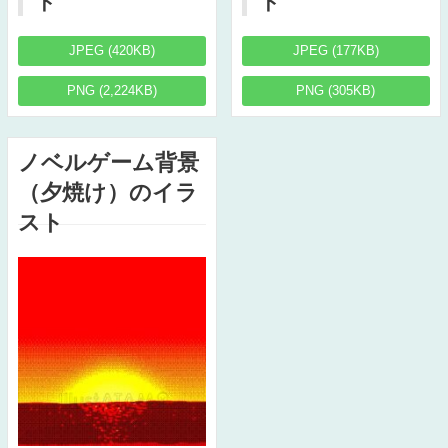
ド
ド
JPEG (420KB)
JPEG (177KB)
PNG (2,224KB)
PNG (305KB)
ノベルゲーム背景
（夕焼け）のイラ
スト