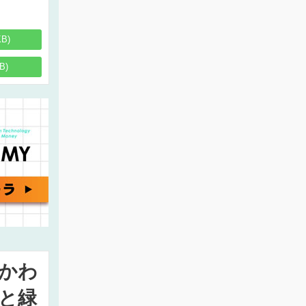
KB)
B)
かわ
と緑