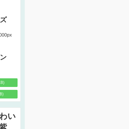
ズ
000px
ン
KB)
B)
わい
紫