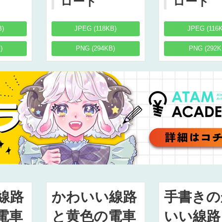
ロード
ロード
B)
JPEG (118KB)
JPEG (116
)
PNG (294KB)
PNG (292K
線路
かわいい線路
手書きの
電車
と黄色の電車
いい線路