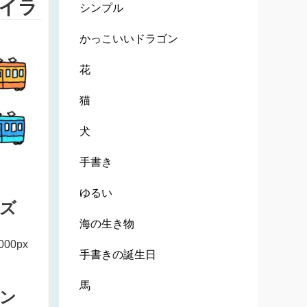
イラ
シンプル
かっこいいドラゴン
花
猫
犬
手書き
ゆるい
ズ
海の生き物
000px
手書きの誕生日
馬
ン