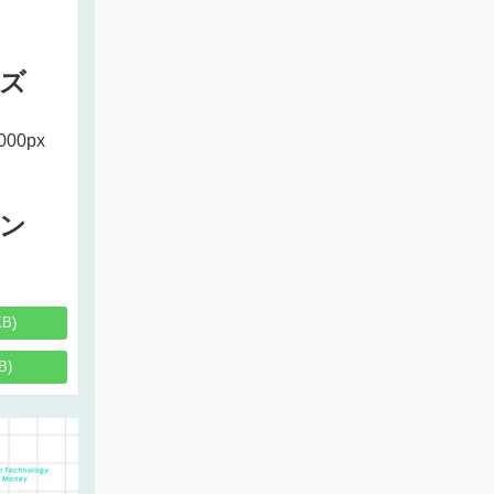
ズ
000px
ン
KB)
B)