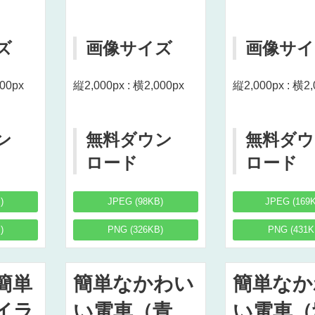
ズ
画像サイズ
画像サイ
000px
縦2,000px : 横2,000px
縦2,000px : 横2,
ン
無料ダウン
無料ダウ
ロード
ロード
)
JPEG (98KB)
JPEG (169
)
PNG (326KB)
PNG (431K
簡単
簡単なかわい
簡単なか
イラ
い電車（青
い電車（