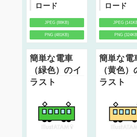
ロード
ロード
JPEG (88KB)
JPEG (141K
PNG (481KB)
PNG (324KB
簡単な電車
簡単な電
（緑色）のイ
（黄色）
ラスト
ラスト