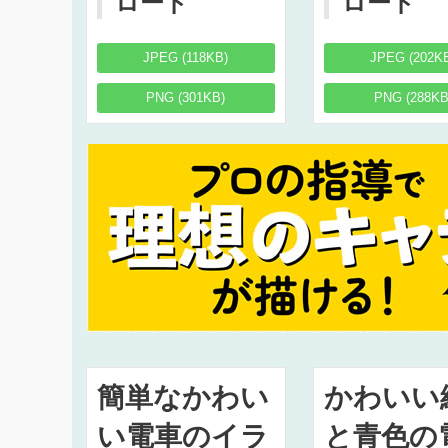
ロード
ロード
JPEG (118KB)
JPEG (202K
PNG (301KB)
PNG (288KB
簡単なかわい
かわいい
い電車のイラ
と青色の