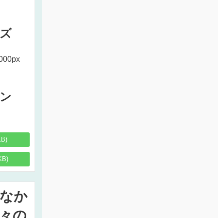
ズ
000px
ン
KB)
KB)
なか
々の