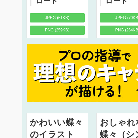
ロード
ロード
JPEG (61KB)
JPEG (70KB
PNG (259KB)
PNG (264KB
かわいい蝶々
おしゃれ
のイラスト
蝶々（シ