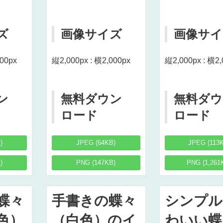
ズ
画像サイズ
画像サイ
000px
縦2,000px : 横2,000px
縦2,000px : 横2,
ン
無料ダウン
無料ダウ
ロード
ロード
)
JPEG (64KB)
JPEG (113
)
PNG (147KB)
PNG (1,261
蝶々
手書きの蝶々
シンプル
色）
（白色）のイ
わいい蝶