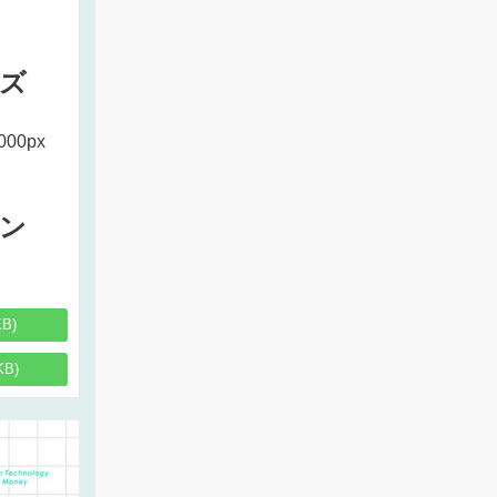
ズ
000px
ン
KB)
KB)