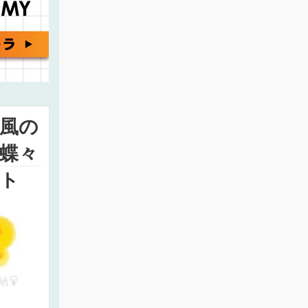
風の
蝶々
ト