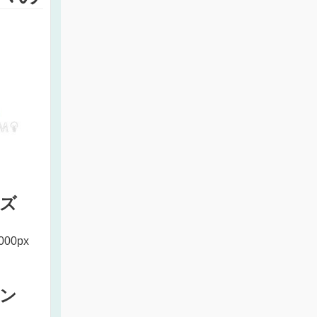
ズ
000px
ン