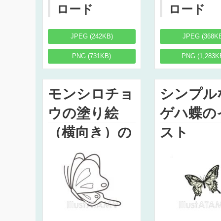
ロード
ロード
JPEG (242KB)
JPEG (368K
PNG (731KB)
PNG (1,283K
モンシロチョ
シンプル
ウの塗り絵
ゲハ蝶の
（横向き）の
スト
イラスト