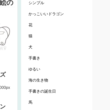
絵の
シンプル
かっこいいドラゴン
花
猫
犬
手書き
ゆるい
ズ
海の生き物
000px
手書きの誕生日
馬
ン