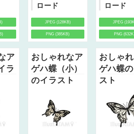
ロード
ロード
B)
JPEG (128KB)
JPEG (193
B)
PNG (385KB)
PNG (632K
なア
おしゃれなア
おしゃれ
イラ
ゲハ蝶（小）
ゲハ蝶の
のイラスト
スト