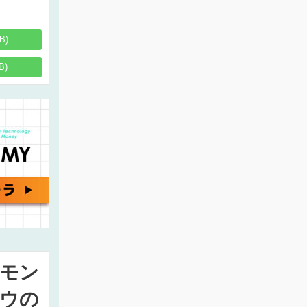
B)
B)
モン
ウの