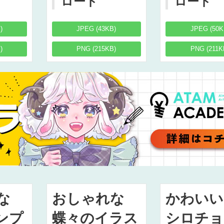
ロード
ロード
)
JPEG (43KB)
JPEG (50K
)
PNG (215KB)
PNG (211K
な
おしゃれな
かわいい
ンプ
蝶々のイラス
シロチョ