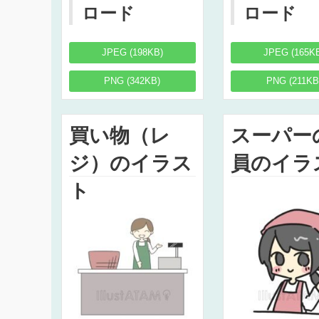
ロード
ロード
JPEG (198KB)
JPEG (165K
PNG (342KB)
PNG (211KB
買い物（レ
スーパー
ジ）のイラス
員のイラ
ト