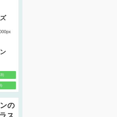
ズ
000px
ン
KB)
B)
ンの
ラス