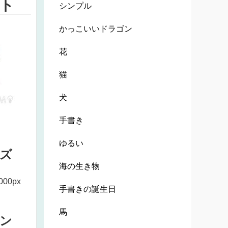
ト
シンプル
かっこいいドラゴン
花
猫
犬
手書き
ゆるい
ズ
海の生き物
000px
手書きの誕生日
馬
ン