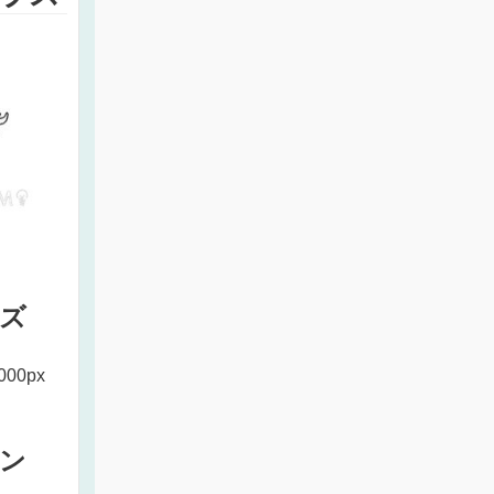
ズ
000px
ン