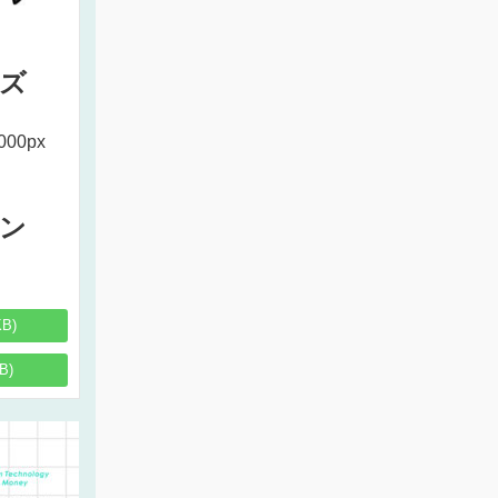
ズ
000px
ン
KB)
B)