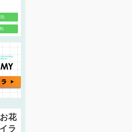
KB)
B)
お花
イラ