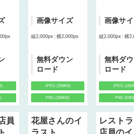
ズ
画像サイズ
画像サイ
000px
縦2,000px : 横2,000px
縦2,000px : 横2,
ン
無料ダウン
無料ダウ
ロード
ロード
B)
JPEG (258KB)
JPEG (182
)
PNG (399KB)
PNG (50K
店員
花屋さんのイ
レストラ
ト
ラスト
店員のイ