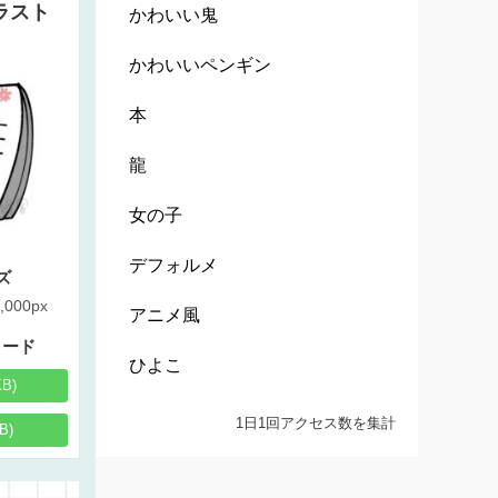
ラスト
かわいい鬼
かわいいペンギン
本
龍
女の子
デフォルメ
ズ
,000px
アニメ風
ロード
ひよこ
KB)
1日1回アクセス数を集計
B)