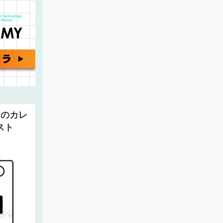
月のカレ
スト