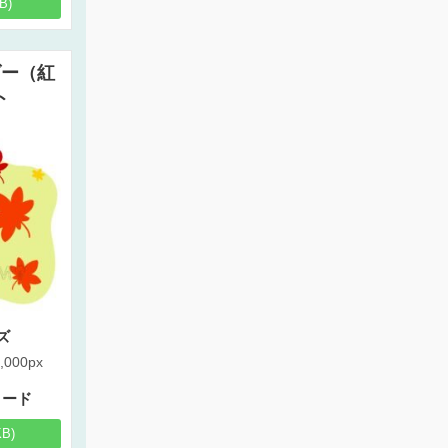
B)
ダー（紅
ト
ズ
,000px
ロード
KB)