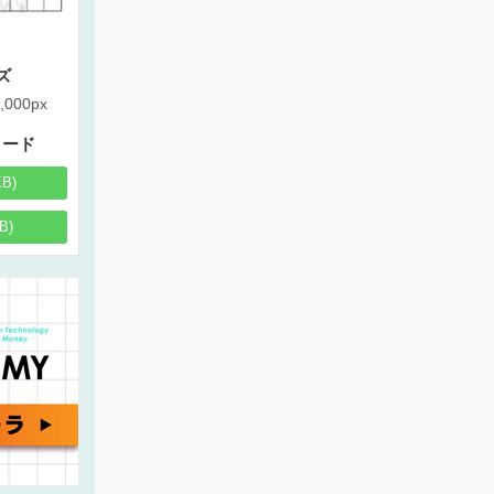
ズ
,000px
ロード
KB)
B)