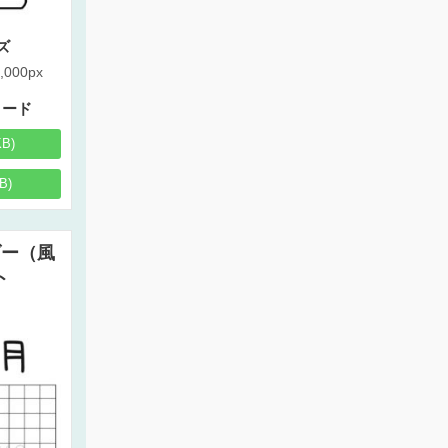
ズ
,000px
ロード
KB)
B)
ダー（風
ト