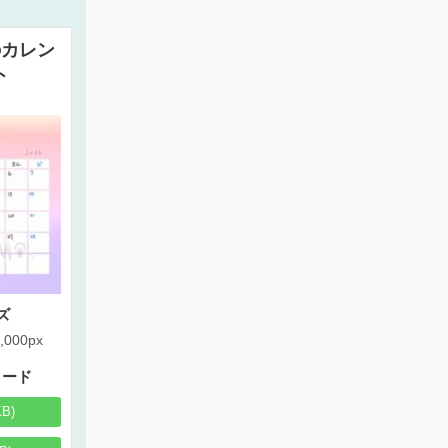
のカレン
ト
ズ
,000px
ロード
KB)