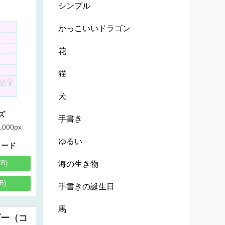
シンプル
かっこいいドラゴン
花
猫
犬
ズ
手書き
,000px
ゆるい
ロード
KB)
海の生き物
B)
手書きの誕生日
馬
ダー（コ