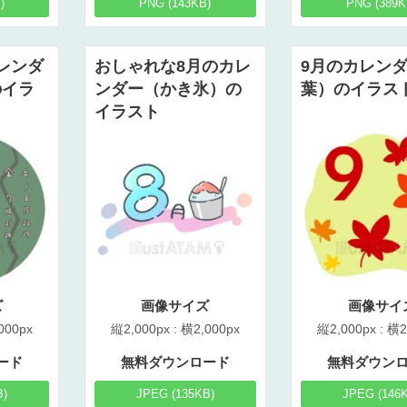
)
PNG (143KB)
PNG (389K
レンダ
おしゃれな8月のカレ
9月のカレン
のイラ
ンダー（かき氷）の
葉）のイラス
イラスト
ズ
画像サイズ
画像サイ
000px
縦2,000px : 横2,000px
縦2,000px : 横2
ード
無料ダウンロード
無料ダウン
B)
JPEG (135KB)
JPEG (146