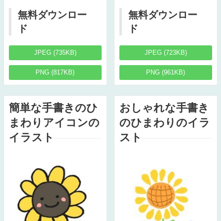
無料ダウンロー
無料ダウンロー
ド
ド
JPEG (735KB)
JPEG (723KB)
PNG (817KB)
PNG (961KB)
簡単な手書きのひ
おしゃれな手書き
まわりアイコンの
のひまわりのイラ
イラスト
スト